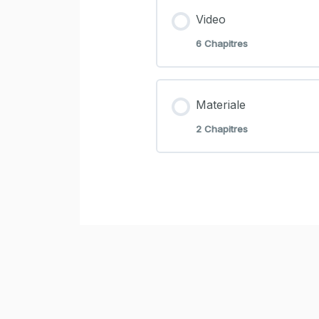
Video
6 Chapitres
Contenu de la Leç
Materiale
2 Chapitres
Tagliare la wafer pa
Contenu de la Leç
Rosa
Dispense
Peonia
Schema
Ortensia